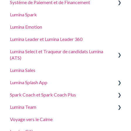
Système de Paiement et de Financement
Portail d’apprentissage en ligne
Gérer les paramètres de votre Profil de Praticien
Lumina Spark
Acheter et ajouter des points
Accès délégué
Lumina Emotion
Adresse, taxes et coordonnées
Lumina Leader et Lumina Leader 360
Lumina Select et Traqueur de candidats Lumina
(ATS)
Lumina Sales
Traqueur de candidats Lumina (ATS)
Lumina Splash App
Explication de Lumina Select
Spark Coach et Spark Coach Plus
Pour les Participants
Lumina Team
Pour les Praticiens
Guides and Demos
Voyage vers le Calme
Spark Coach
Créer, afficher ou modifier une équipe