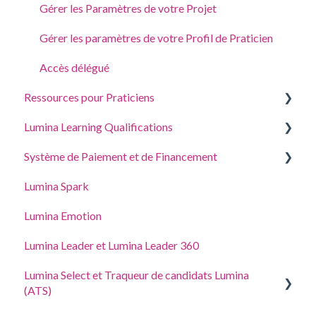
Gérer les Paramètres de votre Projet
Mettre à jour les Paramètres du compte
Gérer les paramètres de votre Profil de Praticien
Accès délégué
Ressources pour Praticiens
Lumina Learning Qualifications
Guides de Coaching et Atelier
Système de Paiement et de Financement
Portail d’apprentissage en ligne
Lumina Spark
Acheter et ajouter des points
Lumina Emotion
Adresse, taxes et coordonnées
Lumina Leader et Lumina Leader 360
Lumina Select et Traqueur de candidats Lumina
(ATS)