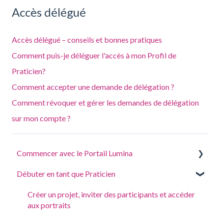
Accès délégué
Accès délégué – conseils et bonnes pratiques
Comment puis-je déléguer l'accès à mon Profil de
Praticien?
Comment accepter une demande de délégation ?
Comment révoquer et gérer les demandes de délégation
sur mon compte ?
Commencer avec le Portail Lumina
Débuter en tant que Praticien
Répondre à un questionnaire ou effectuer une tâche
Se connecter à votre compte
Créer un projet, inviter des participants et accéder
aux portraits
Vos Portraits