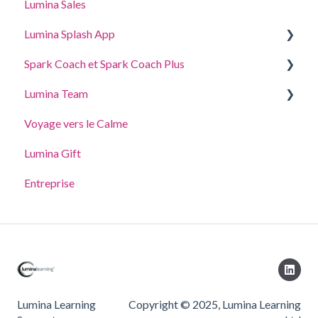
Lumina Sales
Traqueur de candidats Lumina (ATS)
Lumina Splash App
Explication de Lumina Select
Spark Coach et Spark Coach Plus
Pour les Participants
Lumina Team
Pour les Praticiens
Guides and Demos
Voyage vers le Calme
Spark Coach
Créer, afficher ou modifier une équipe
Lumina Gift
Spark Coach Plus
Autres fonctionnalités de Lumina Team
Entreprise
Lumina Learning
Copyright © 2025, Lumina Learning