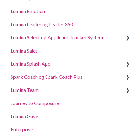
Delegering af adgang
Lumina Emotion
Lumina Leader og Leader 360
Lumina Select og Applicant Tracker System
Lumina Sales
Applicant Tracker System
Lumina Splash App
Lumina Select Explainer
Spark Coach og Spark Coach Plus
For deltagere
Lumina Team
For Practitioners
Guides and Demos
Journey to Composure
Spark Coach
Opret, se eller rediger et team
Lumina Gave
Spark Coach Plus
Andre Lumina Team funktioner
Enterprise