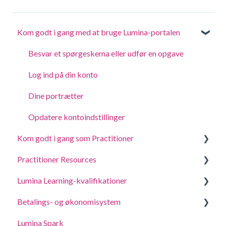
Kom godt i gang med at bruge Lumina-portalen
Besvar et spørgeskema eller udfør en opgave
Log ind på din konto
Dine portrætter
Opdatere kontoindstillinger
Kom godt i gang som Practitioner
Practitioner Resources
Opret et projekt, inviter deltagere og få adgang til
portrætter
Lumina Learning-kvalifikationer
Coaching- og workshopvejledninger
Administrer dine projektindstillinger
Betalings- og økonomisystem
Online læringsportal (LLXP)
Administrer indstillingerne for din Practitionerprofil
Lumina Spark
Køb og tilføjelse af point