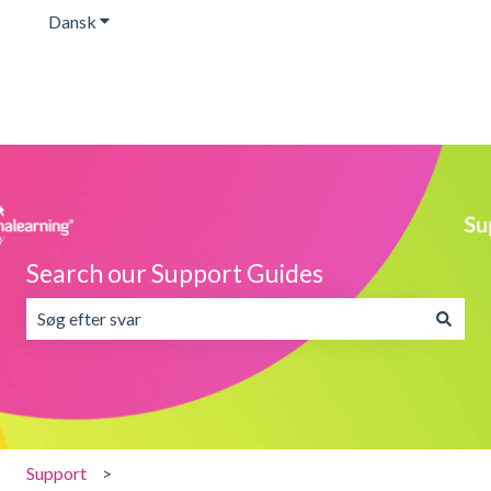
Dansk
Vis undermenu for oversættelser
Search our Support Guides
Der er ingen forslag, da søgefeltet er tomt.
Support