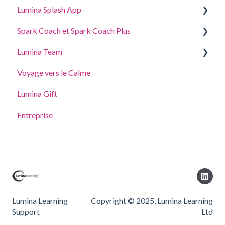
Lumina Splash App
Spark Coach et Spark Coach Plus
Pour les Participants
Lumina Team
Pour les Praticiens
Guides and Demos
Voyage vers le Calme
Spark Coach
Créer, afficher ou modifier une équipe
Lumina Gift
Spark Coach Plus
Autres fonctionnalités de Lumina Team
Entreprise
Lumina Learning
Copyright © 2025, Lumina Learning
Support
Ltd