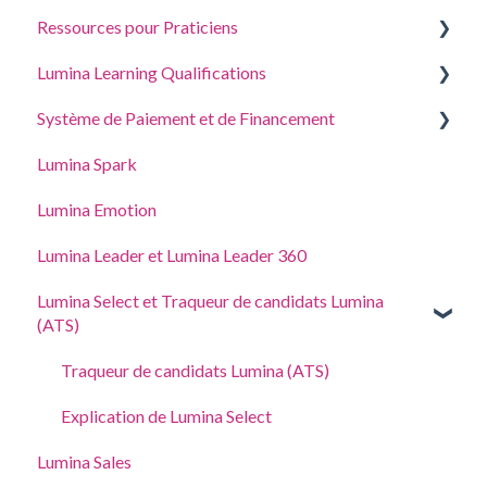
Ressources pour Praticiens
Se connecter à votre compte
Créer un projet, inviter des participants et accéder
aux portraits
Lumina Learning Qualifications
Vos Portraits
Guides de Coaching et Atelier
Gérer les Paramètres de votre Projet
Système de Paiement et de Financement
Mettre à jour les Paramètres du compte
Portail d’apprentissage en ligne
Gérer les paramètres de votre Profil de Praticien
Lumina Spark
Acheter et ajouter des points
Accès délégué
Lumina Emotion
Adresse, taxes et coordonnées
Lumina Leader et Lumina Leader 360
Lumina Select et Traqueur de candidats Lumina
(ATS)
Traqueur de candidats Lumina (ATS)
Explication de Lumina Select
Lumina Sales