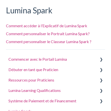
Lumina Spark
Comment accéder à l’Explicatif de Lumina Spark
Comment personnaliser le Portrait Lumina Spark?
Comment personnaliser le Classeur Lumina Spark ?
Commencer avec le Portail Lumina
Débuter en tant que Praticien
Répondre à un questionnaire ou effectuer une tâche
Ressources pour Praticiens
Se connecter à votre compte
Créer un projet, inviter des participants et accéder
aux portraits
Lumina Learning Qualifications
Vos Portraits
Guides de Coaching et Atelier
Gérer les Paramètres de votre Projet
Système de Paiement et de Financement
Mettre à jour les Paramètres du compte
Portail d’apprentissage en ligne
Gérer les paramètres de votre Profil de Praticien