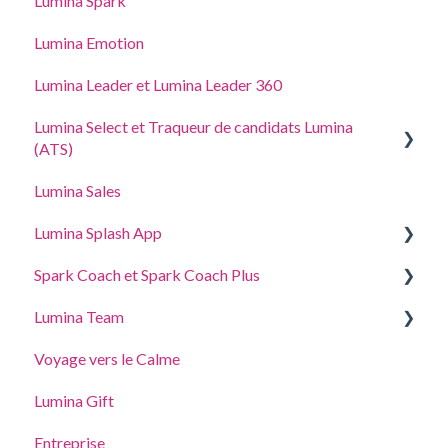
Lumina Spark
Acheter et ajouter des points
Accès délégué
Lumina Emotion
Adresse, taxes et coordonnées
Lumina Leader et Lumina Leader 360
Lumina Select et Traqueur de candidats Lumina
(ATS)
Lumina Sales
Traqueur de candidats Lumina (ATS)
Lumina Splash App
Explication de Lumina Select
Spark Coach et Spark Coach Plus
Pour les Participants
Lumina Team
Pour les Praticiens
Guides and Demos
Voyage vers le Calme
Spark Coach
Créer, afficher ou modifier une équipe
Lumina Gift
Spark Coach Plus
Autres fonctionnalités de Lumina Team
Entreprise