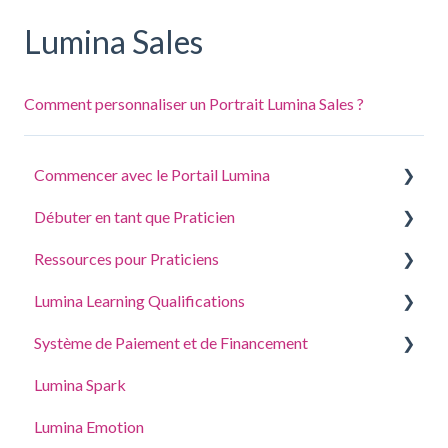
Lumina Sales
Comment personnaliser un Portrait Lumina Sales ?
Commencer avec le Portail Lumina
Débuter en tant que Praticien
Répondre à un questionnaire ou effectuer une tâche
Ressources pour Praticiens
Se connecter à votre compte
Créer un projet, inviter des participants et accéder
aux portraits
Lumina Learning Qualifications
Vos Portraits
Guides de Coaching et Atelier
Gérer les Paramètres de votre Projet
Système de Paiement et de Financement
Mettre à jour les Paramètres du compte
Portail d’apprentissage en ligne
Gérer les paramètres de votre Profil de Praticien
Lumina Spark
Acheter et ajouter des points
Accès délégué
Lumina Emotion
Adresse, taxes et coordonnées