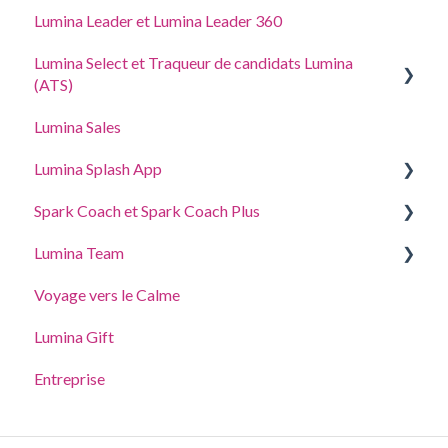
Lumina Leader et Lumina Leader 360
Lumina Select et Traqueur de candidats Lumina
(ATS)
Lumina Sales
Traqueur de candidats Lumina (ATS)
Lumina Splash App
Explication de Lumina Select
Spark Coach et Spark Coach Plus
Pour les Participants
Lumina Team
Pour les Praticiens
Guides and Demos
Voyage vers le Calme
Spark Coach
Créer, afficher ou modifier une équipe
Lumina Gift
Spark Coach Plus
Autres fonctionnalités de Lumina Team
Entreprise