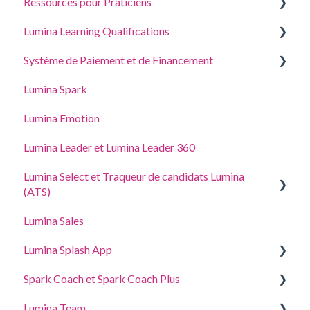
Ressources pour Praticiens
Se connecter à votre compte
Créer un projet, inviter des participants et accéder
aux portraits
Lumina Learning Qualifications
Vos Portraits
Guides de Coaching et Atelier
Gérer les Paramètres de votre Projet
Système de Paiement et de Financement
Mettre à jour les Paramètres du compte
Portail d’apprentissage en ligne
Gérer les paramètres de votre Profil de Praticien
Lumina Spark
Acheter et ajouter des points
Accès délégué
Lumina Emotion
Adresse, taxes et coordonnées
Lumina Leader et Lumina Leader 360
Lumina Select et Traqueur de candidats Lumina
(ATS)
Lumina Sales
Traqueur de candidats Lumina (ATS)
Lumina Splash App
Explication de Lumina Select
Spark Coach et Spark Coach Plus
Pour les Participants
Lumina Team
Pour les Praticiens
Guides and Demos