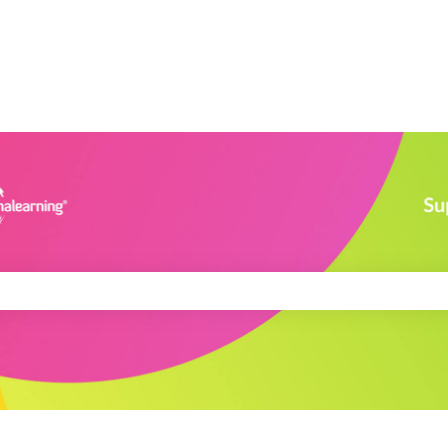
 pole vyhľadávania prázdne.