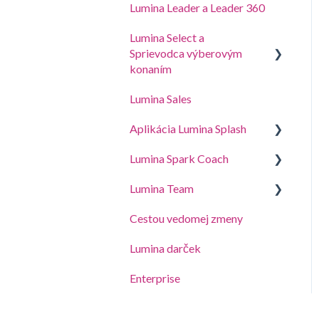
Lumina Leader a Leader 360
Lumina Select a
Sprievodca výberovým
konaním
Lumina Sales
Sprievodca výberovým
konaním
Aplikácia Lumina Splash
Vysvetlenie sprievodcu
Lumina Spark Coach
Pre účastníkov
Lumina Select
Lumina Team
Pre konzultantov
Guides and Demos
Cestou vedomej zmeny
Spark Coach
Vytvorte, zobrazte alebo
upravte tím
Lumina darček
Spark Coach Plus
Ďalšie funkcie Lumina Team
Enterprise