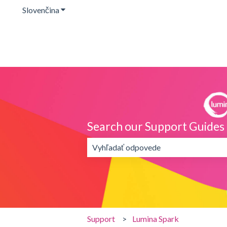
Slovenčina
Zobraziť podponuku pre preklady
Search our Support Guides
Neexistujú žiadne návrhy, pretože je
Support
Lumina Spark