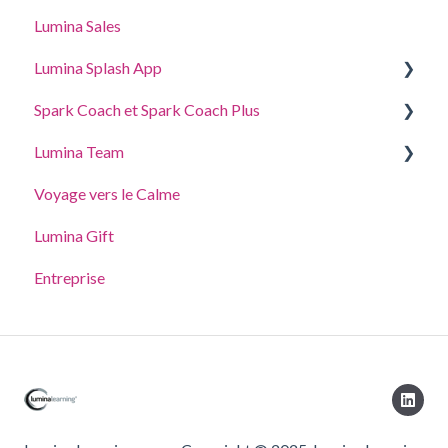
Lumina Sales
Lumina Splash App
Spark Coach et Spark Coach Plus
Pour les Participants
Lumina Team
Pour les Praticiens
Guides and Demos
Voyage vers le Calme
Spark Coach
Créer, afficher ou modifier une équipe
Lumina Gift
Spark Coach Plus
Autres fonctionnalités de Lumina Team
Entreprise