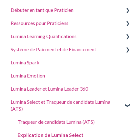
Débuter en tant que Praticien
Répondre à un questionnaire ou effectuer une tâche
Ressources pour Praticiens
Se connecter à votre compte
Créer un projet, inviter des participants et accéder
aux portraits
Lumina Learning Qualifications
Vos Portraits
Guides de Coaching et Atelier
Gérer les Paramètres de votre Projet
Système de Paiement et de Financement
Mettre à jour les Paramètres du compte
Portail d’apprentissage en ligne
Gérer les paramètres de votre Profil de Praticien
Lumina Spark
Acheter et ajouter des points
Accès délégué
Lumina Emotion
Adresse, taxes et coordonnées
Lumina Leader et Lumina Leader 360
Lumina Select et Traqueur de candidats Lumina
(ATS)
Traqueur de candidats Lumina (ATS)
Explication de Lumina Select