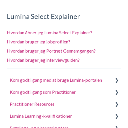
Lumina Select Explainer
Hvordan åbner jeg Lumina Select Explainer?
Hvordan bruger jeg jobprofilen?
Hvordan bruger jeg Portræt Gennemgangen?
Hvordan bruger jeg interviewguiden?
Kom godt i gang med at bruge Lumina-portalen
Kom godt i gang som Practitioner
Besvar et spørgeskema eller udfør en opgave
Practitioner Resources
Log ind på din konto
Opret et projekt, inviter deltagere og få adgang til
portrætter
Lumina Learning-kvalifikationer
Dine portrætter
Coaching- og workshopvejledninger
Administrer dine projektindstillinger
Betalings- og økonomisystem
Opdatere kontoindstillinger
Online læringsportal (LLXP)