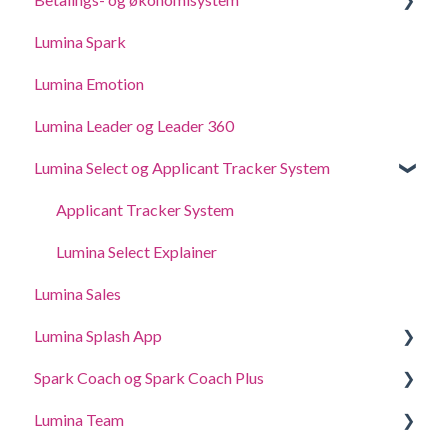
Administrer indstillingerne for din Practitionerprofil
Lumina Spark
Køb og tilføjelse af point
Delegering af adgang
Lumina Emotion
Lumina Leader og Leader 360
Lumina Select og Applicant Tracker System
Applicant Tracker System
Lumina Select Explainer
Lumina Sales
Lumina Splash App
Spark Coach og Spark Coach Plus
For deltagere
Lumina Team
For Practitioners
Guides and Demos