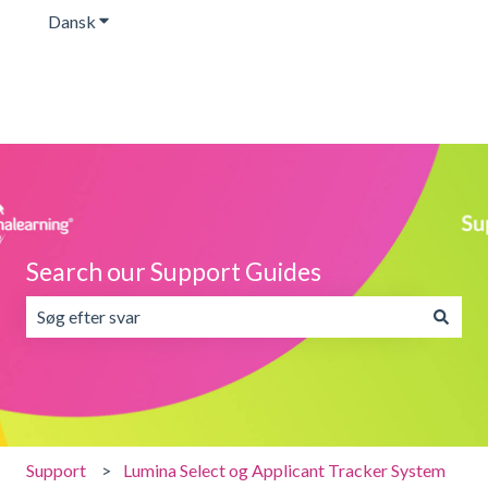
Dansk
Vis undermenu for oversættelser
Search our Support Guides
Der er ingen forslag, da søgefeltet er tomt.
Support
Lumina Select og Applicant Tracker System