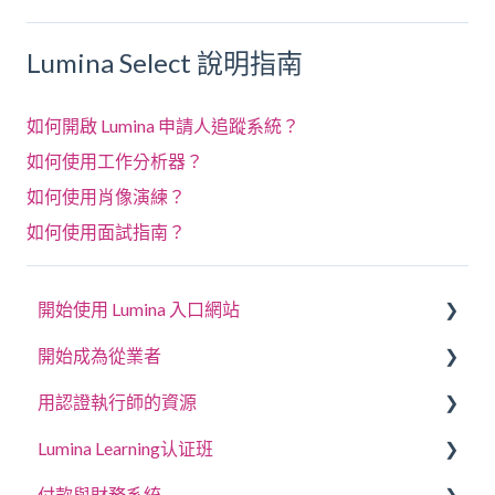
Lumina Select 說明指南
如何開啟 Lumina 申請人追蹤系統？
如何使用工作分析器？
如何使用肖像演練？
如何使用面試指南？
開始使用 Lumina 入口網站
開始成為從業者
回答問卷或完成任務
用認證執行師的資源
登入您的帳戶
建立專案、邀請參與者和存取肖像
Lumina Learning认证班
您的肖像
管理專案設定
教練與工作坊指南
付款與財務系統
更新帳戶設定
管理您的執業醫師個人資料設定
線上學習入口網站 (LLXP)