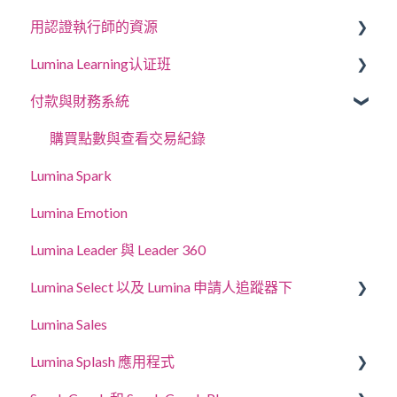
用認證執行師的資源
登入您的帳戶
建立專案、邀請參與者和存取肖像
Lumina Learning认证班
您的肖像
管理專案設定
教練與工作坊指南
付款與財務系統
更新帳戶設定
管理您的執業醫師個人資料設定
線上學習入口網站 (LLXP)
授權使用
購買點數與查看交易紀錄
Lumina Spark
Lumina Emotion
Lumina Leader 與 Leader 360
Lumina Select 以及 Lumina 申請人追蹤器下
Lumina Sales
應徵者追蹤系統
Lumina Splash 應用程式
Lumina Select 說明指南