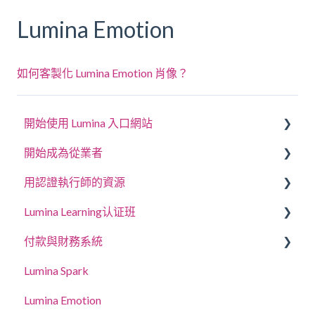
Lumina Emotion
如何客製化 Lumina Emotion 肖像？
開始使用 Lumina 入口網站
開始成為從業者
回答問卷或完成任務
用認證執行師的資源
登入您的帳戶
建立專案、邀請參與者和存取肖像
Lumina Learning认证班
您的肖像
管理專案設定
教練與工作坊指南
付款與財務系統
更新帳戶設定
管理您的執業醫師個人資料設定
線上學習入口網站 (LLXP)
Lumina Spark
授權使用
購買點數與查看交易紀錄
Lumina Emotion