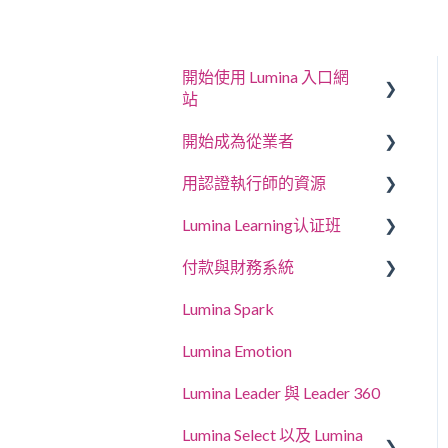
開始使用 Lumina 入口網
站
開始成為從業者
回答問卷或完成任務
用認證執行師的資源
登入您的帳戶
建立專案、邀請參與者和存
取肖像
Lumina Learning认证班
您的肖像
教練與工作坊指南
管理專案設定
付款與財務系統
更新帳戶設定
線上學習入口網站 (LLXP)
管理您的執業醫師個人資料
Lumina Spark
購買點數與查看交易紀錄
設定
Lumina Emotion
授權使用
Lumina Leader 與 Leader 360
Lumina Select 以及 Lumina