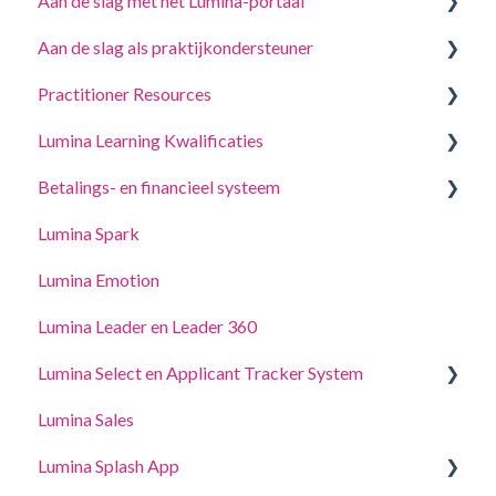
Aan de slag met het Lumina-portaal
Aan de slag als praktijkondersteuner
Beantwoord een vragenlijst of voltooi een taak
Practitioner Resources
Log in op uw account
Een project maken, deelnemers uitnodigen
Lumina Learning Kwalificaties
Uw Portretten
Beheer uw projectinstellingen
Coaching- en Workshopgidsen
Betalings- en financieel systeem
Accountinstellingen bijwerken
Beheer uw Practitioner-profielinstellingen
Online Leerportaal (LLXP)
Lumina Spark
Gedelegeerde toegang
Punten kopen en transacties bekijken
Lumina Emotion
Lumina Leader en Leader 360
Lumina Select en Applicant Tracker System
Lumina Sales
Applicant Tracker System
Lumina Splash App
Lumina Select Eliminater