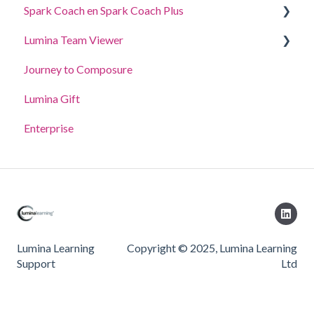
Spark Coach en Spark Coach Plus
Voor Deelnemers
Lumina Team Viewer
Voor Practitioners
Handleidingen en demo's
Journey to Composure
Spark Coach
Een team maken, bekijken of bewerken
Lumina Gift
Spark Coach Plus
Andere Lumina Team-functies
Enterprise
Lumina Learning
Copyright © 2025, Lumina Learning
Support
Ltd