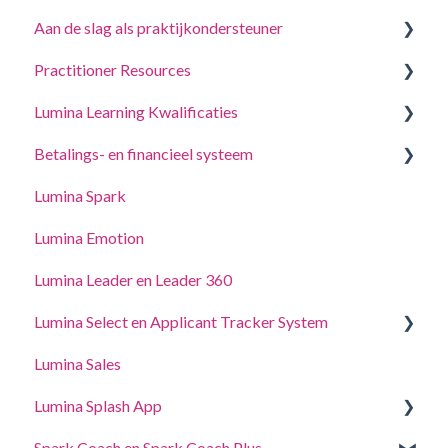
Aan de slag als praktijkondersteuner
Beantwoord een vragenlijst of voltooi een taak
Practitioner Resources
Log in op uw account
Een project maken, deelnemers uitnodigen
Lumina Learning Kwalificaties
Uw Portretten
Beheer uw projectinstellingen
Coaching- en Workshopgidsen
Betalings- en financieel systeem
Accountinstellingen bijwerken
Beheer uw Practitioner-profielinstellingen
Online Leerportaal (LLXP)
Lumina Spark
Gedelegeerde toegang
Punten kopen en transacties bekijken
Lumina Emotion
Lumina Leader en Leader 360
Lumina Select en Applicant Tracker System
Lumina Sales
Applicant Tracker System
Lumina Splash App
Lumina Select Eliminater
Spark Coach en Spark Coach Plus
Voor Deelnemers