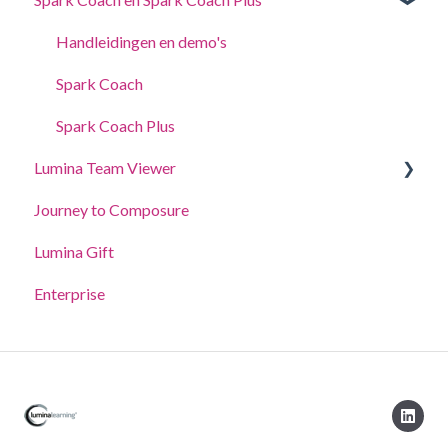
Voor Practitioners
Handleidingen en demo's
Spark Coach
Spark Coach Plus
Lumina Team Viewer
Journey to Composure
Een team maken, bekijken of bewerken
Lumina Gift
Andere Lumina Team-functies
Enterprise