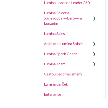
Lumina Leader a Leader 360
Lumina Select a
Sprievodca výberovým
konaním
Lumina Sales
Sprievodca výberovým
konaním
Aplikácia Lumina Splash
Vysvetlenie sprievodcu
Lumina Spark Coach
Pre účastníkov
Lumina Select
Lumina Team
Pre konzultantov
Guides and Demos
Cestou vedomej zmeny
Spark Coach
Vytvorte, zobrazte alebo
upravte tím
Lumina darček
Spark Coach Plus
Ďalšie funkcie Lumina Team
Enterprise