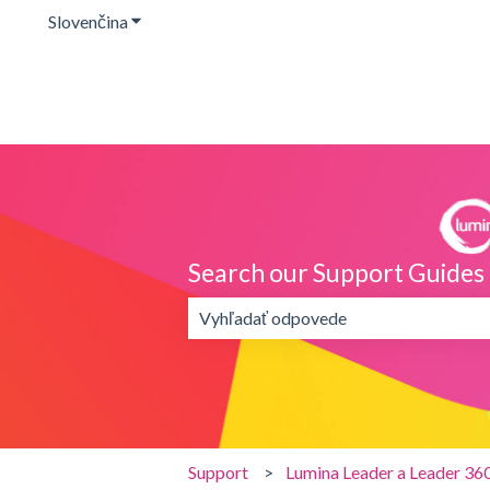
Slovenčina
Zobraziť podponuku pre preklady
Search our Support Guides
Neexistujú žiadne návrhy, pretože je
Support
Lumina Leader a Leader 36