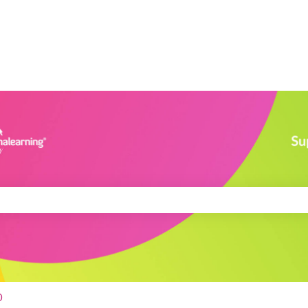
 pole vyhľadávania prázdne.
0