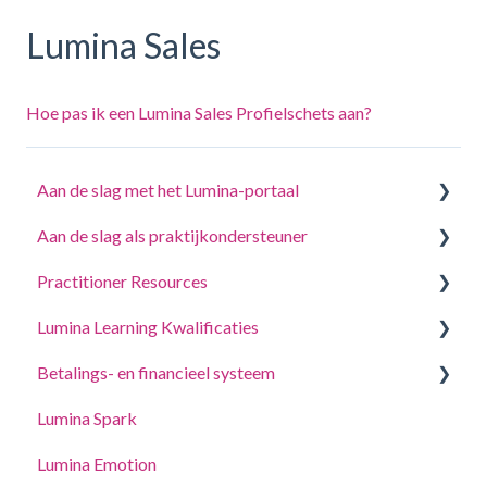
Lumina Sales
Hoe pas ik een Lumina Sales Profielschets aan?
Aan de slag met het Lumina-portaal
Aan de slag als praktijkondersteuner
Beantwoord een vragenlijst of voltooi een taak
Practitioner Resources
Log in op uw account
Een project maken, deelnemers uitnodigen
Lumina Learning Kwalificaties
Uw Portretten
Beheer uw projectinstellingen
Coaching- en Workshopgidsen
Betalings- en financieel systeem
Accountinstellingen bijwerken
Beheer uw Practitioner-profielinstellingen
Online Leerportaal (LLXP)
Lumina Spark
Gedelegeerde toegang
Punten kopen en transacties bekijken
Lumina Emotion