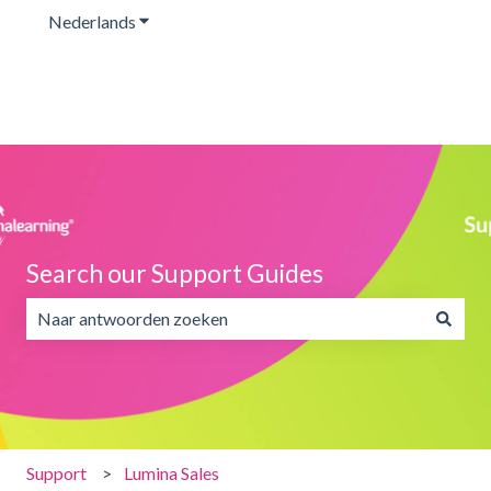
Nederlands
Submenu tonen voor vertalingen
Search our Support Guides
Er zijn geen suggesties want het zoekveld is leeg.
Support
Lumina Sales