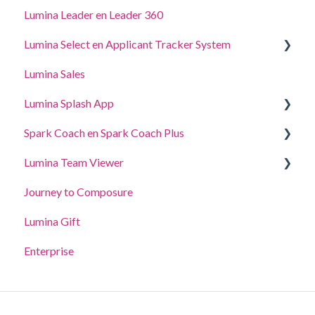
Lumina Leader en Leader 360
Lumina Select en Applicant Tracker System
Lumina Sales
Applicant Tracker System
Lumina Splash App
Lumina Select Eliminater
Spark Coach en Spark Coach Plus
Voor Deelnemers
Lumina Team Viewer
Voor Practitioners
Handleidingen en demo's
Journey to Composure
Spark Coach
Een team maken, bekijken of bewerken
Lumina Gift
Spark Coach Plus
Andere Lumina Team-functies
Enterprise