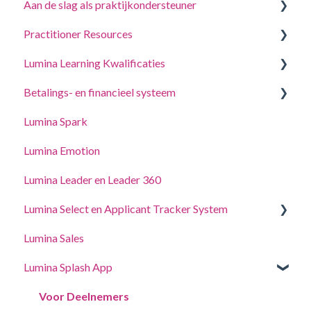
Aan de slag als praktijkondersteuner
Beantwoord een vragenlijst of voltooi een taak
Practitioner Resources
Log in op uw account
Een project maken, deelnemers uitnodigen
Lumina Learning Kwalificaties
Uw Portretten
Beheer uw projectinstellingen
Coaching- en Workshopgidsen
Betalings- en financieel systeem
Accountinstellingen bijwerken
Beheer uw Practitioner-profielinstellingen
Online Leerportaal (LLXP)
Lumina Spark
Gedelegeerde toegang
Punten kopen en transacties bekijken
Lumina Emotion
Lumina Leader en Leader 360
Lumina Select en Applicant Tracker System
Lumina Sales
Applicant Tracker System
Lumina Splash App
Lumina Select Eliminater
Voor Deelnemers