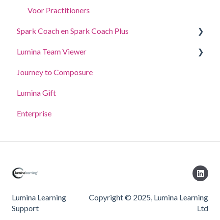
Voor Practitioners
Spark Coach en Spark Coach Plus
Lumina Team Viewer
Handleidingen en demo's
Journey to Composure
Spark Coach
Een team maken, bekijken of bewerken
Lumina Gift
Spark Coach Plus
Andere Lumina Team-functies
Enterprise
Lumina Learning
Copyright © 2025, Lumina Learning
Support
Ltd