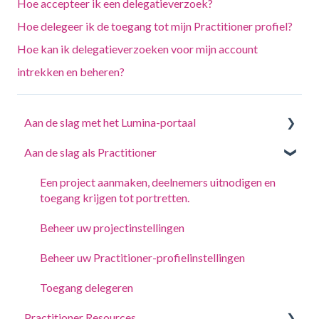
Hoe accepteer ik een delegatieverzoek?
Hoe delegeer ik de toegang tot mijn Practitioner profiel?
Hoe kan ik delegatieverzoeken voor mijn account
intrekken en beheren?
Aan de slag met het Lumina-portaal
Aan de slag als Practitioner
Beantwoord een vragenlijst of voltooi een taak
Log in op uw account
Een project aanmaken, deelnemers uitnodigen en
toegang krijgen tot portretten.
Jouw Portretten
Beheer uw projectinstellingen
Accountinstellingen wijzigen
Beheer uw Practitioner-profielinstellingen
Toegang delegeren
Practitioner Resources