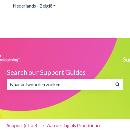
Nederlands - België
Submenu tonen voor vertalingen
Search our Support Guides
Er zijn geen suggesties want het zoekveld is leeg.
Support (nl-be)
Aan de slag als Practitioner