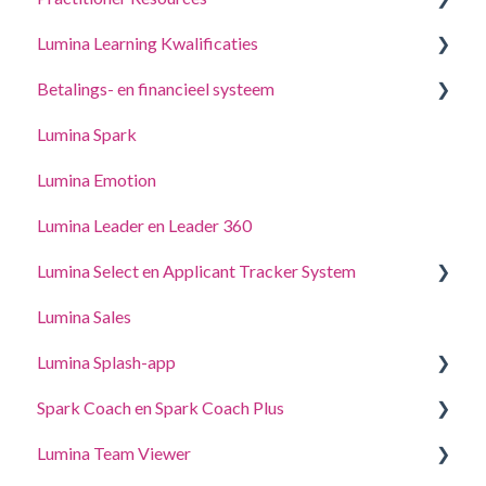
Lumina Learning Kwalificaties
Coaching- en workshopgidsen
Betalings- en financieel systeem
Online Leerportaal (LLXP)
Lumina Spark
Punten kopen en transacties bekijken
Lumina Emotion
Lumina Leader en Leader 360
Lumina Select en Applicant Tracker System
Lumina Sales
Applicant Tracker System
Lumina Splash-app
Lumina Select Uitleg
Spark Coach en Spark Coach Plus
Voor Deelnemers
Lumina Team Viewer
Voor Practitioners
Gidsen en demo's