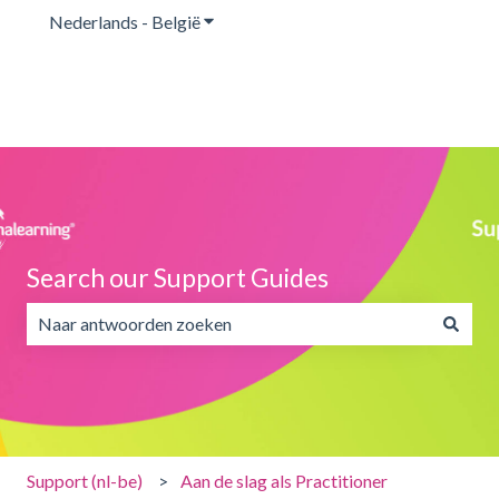
Nederlands - België
Submenu tonen voor vertalingen
Search our Support Guides
Er zijn geen suggesties want het zoekveld is leeg.
Support (nl-be)
Aan de slag als Practitioner