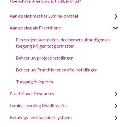
Hoe schakel ik een project-URL in of uit?
Aan de slag met het Lumina-portaal
Aan de slag als Practitioner
Beantwoord een vragenlijst of voltooi een taak
Log in op uw account
Een project aanmaken, deelnemers uitnodigen en
toegang krijgen tot portretten.
Jouw Portretten
Beheer uw projectinstellingen
Accountinstellingen wijzigen
Beheer uw Practitioner-profielinstellingen
Toegang delegeren
Practitioner Resources
Lumina Learning Kwalificaties
Coaching- en workshopgidsen
Betalings- en financieel systeem
Online Leerportaal (LLXP)