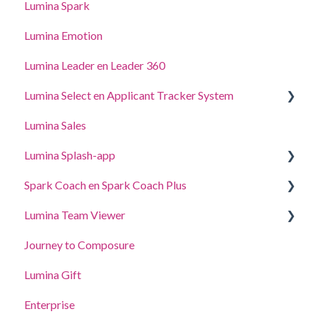
Lumina Spark
Punten kopen en transacties bekijken
Lumina Emotion
Lumina Leader en Leader 360
Lumina Select en Applicant Tracker System
Lumina Sales
Applicant Tracker System
Lumina Splash-app
Lumina Select Uitleg
Spark Coach en Spark Coach Plus
Voor Deelnemers
Lumina Team Viewer
Voor Practitioners
Gidsen en demo's
Journey to Composure
Spark Coach
Een team aanmaken, bekijken of bewerken.
Lumina Gift
Spark Coach Plus
Andere functies van Lumina Team
Enterprise