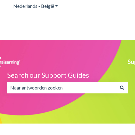
Nederlands - België
Submenu tonen voor vertalingen
Search our Support Guides
Er zijn geen suggesties want het zoekveld is leeg.