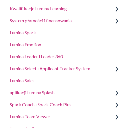
Kwalifikacje Luminy Learning
Przewodniki dotyczące coachingu i warsztatów
System płatności i finansowania
Portal edukacyjny online (LLXP)
Lumina Spark
Kupowanie punktów i przeglądanie transakcji
Lumina Emotion
Lumina Leader i Leader 360
Lumina Select i Applicant Tracker System
Lumina Sales
System Lumina Select i Applicant Tracker
aplikacji Lumina Splash
Lumina Select Explainer
Spark Coach i Spark Coach Plus
Pre účastníkov
Lumina Team Viewer
Dla Practitioners
Przewodniki i prezentacje