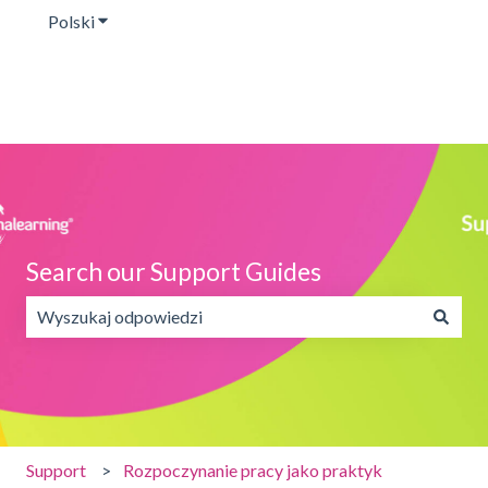
Polski
Pokaż podmenu do tłumaczenia
Search our Support Guides
Brak sugerowanych wyników, ponieważ pole wyszukiwania
Support
Rozpoczynanie pracy jako praktyk