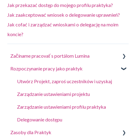
Jak przekazać dostęp do mojego profilu praktyka?
Jak zaakceptować wniosek o delegowanie uprawnień?
Jak cofać i zarządzać wnioskami o delegację na moim
koncie?
Začíname pracovať s portálom Lumina
Rozpoczynanie pracy jako praktyk
Odpovedať na dotazník alebo dokončiť úlohu
Zaloguj się na swoje konto
Utwórz Projekt, zaproś uczestników i uzyskaj
Vaše Portréty
Zarządzanie ustawieniami projektu
Aktualizácia nastavení konta
Zarządzanie ustawieniami profilu praktyka
Delegowanie dostępu
Zasoby dla Praktyk