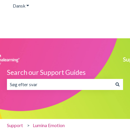
Dansk
Vis undermenu for oversættelser
Search our Support Guides
Der er ingen forslag, da søgefeltet er tomt.
Support
Lumina Emotion