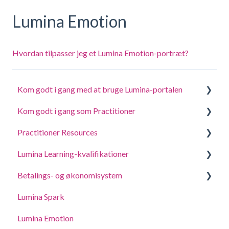
Lumina Emotion
Hvordan tilpasser jeg et Lumina Emotion-portræt?
Kom godt i gang med at bruge Lumina-portalen
Kom godt i gang som Practitioner
Besvar et spørgeskema eller udfør en opgave
Practitioner Resources
Log ind på din konto
Opret et projekt, inviter deltagere og få adgang til
portrætter
Lumina Learning-kvalifikationer
Dine portrætter
Coaching- og workshopvejledninger
Administrer dine projektindstillinger
Betalings- og økonomisystem
Opdatere kontoindstillinger
Online læringsportal (LLXP)
Administrer indstillingerne for din Practitionerprofil
Lumina Spark
Køb og tilføjelse af point
Delegering af adgang
Lumina Emotion