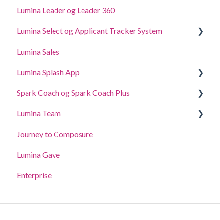
Lumina Leader og Leader 360
Lumina Select og Applicant Tracker System
Lumina Sales
Applicant Tracker System
Lumina Splash App
Lumina Select Explainer
Spark Coach og Spark Coach Plus
For deltagere
Lumina Team
For Practitioners
Guides and Demos
Journey to Composure
Spark Coach
Opret, se eller rediger et team
Lumina Gave
Spark Coach Plus
Andre Lumina Team funktioner
Enterprise