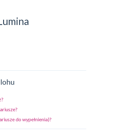
 Lumina
úlohu
z?
ariusze?
ariusze do wypełnienia)?