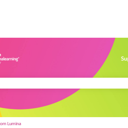
ż pole wyszukiwania jest puste.
lom Lumina