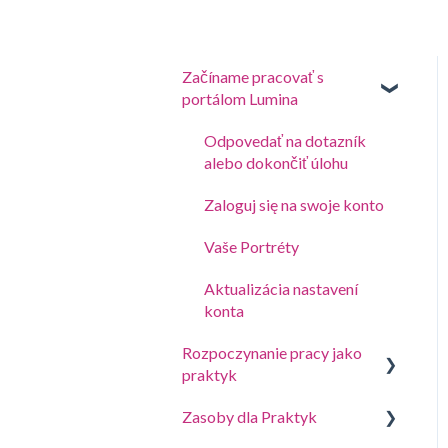
Začíname pracovať s
portálom Lumina
Odpovedať na dotazník
alebo dokončiť úlohu
Zaloguj się na swoje konto
Vaše Portréty
Aktualizácia nastavení
konta
Rozpoczynanie pracy jako
praktyk
Zasoby dla Praktyk
Utwórz Projekt, zaproś
uczestników i uzyskaj