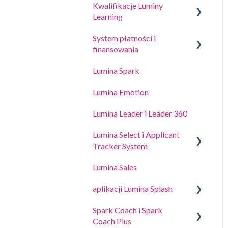
Kwalifikacje Luminy
Przewodniki dotyczące
Learning
Zarządzanie ustawieniami
coachingu i warsztatów
projektu
System płatności i
Portal edukacyjny online
finansowania
Zarządzanie ustawieniami
(LLXP)
profilu praktyka
Lumina Spark
Kupowanie punktów i
Delegowanie dostępu
przeglądanie transakcji
Lumina Emotion
Lumina Leader i Leader 360
Lumina Select i Applicant
Tracker System
Lumina Sales
System Lumina Select i
Applicant Tracker
aplikacji Lumina Splash
Lumina Select Explainer
Spark Coach i Spark
Pre účastníkov
Coach Plus