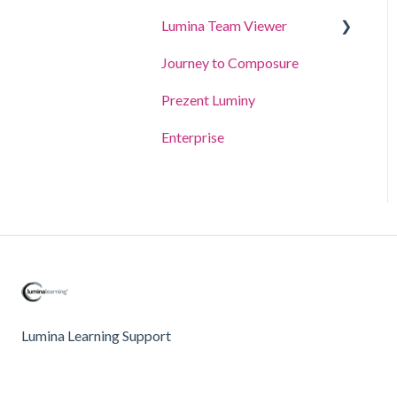
Dla Practitioners
Lumina Team Viewer
Przewodniki i prezentacje
Journey to Composure
Spark Coach
Utwórz, przeglądaj lub
edytuj zespół
Prezent Luminy
Spark Coach Plus
Inne funkcje Lumina Team
Enterprise
Lumina Learning Support