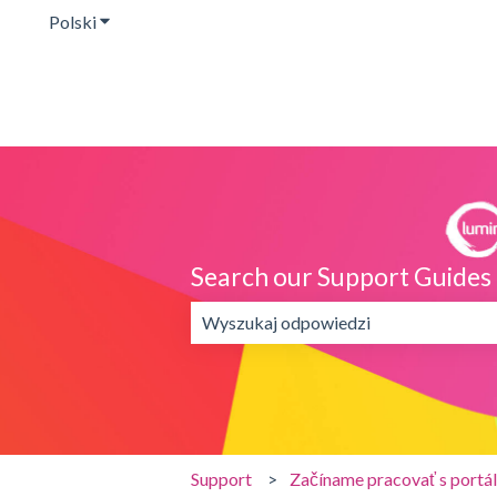
Polski
Pokaż podmenu do tłumaczenia
Search our Support Guides
Brak sugerowanych wyników, poniewa
Support
Začíname pracovať s portá