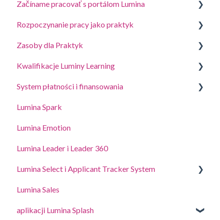
Začíname pracovať s portálom Lumina
Rozpoczynanie pracy jako praktyk
Odpovedať na dotazník alebo dokončiť úlohu
Zasoby dla Praktyk
Zaloguj się na swoje konto
Utwórz Projekt, zaproś uczestników i uzyskaj
Kwalifikacje Luminy Learning
Vaše Portréty
Zarządzanie ustawieniami projektu
Przewodniki dotyczące coachingu i warsztatów
System płatności i finansowania
Aktualizácia nastavení konta
Zarządzanie ustawieniami profilu praktyka
Portal edukacyjny online (LLXP)
Lumina Spark
Delegowanie dostępu
Kupowanie punktów i przeglądanie transakcji
Lumina Emotion
Lumina Leader i Leader 360
Lumina Select i Applicant Tracker System
Lumina Sales
System Lumina Select i Applicant Tracker
aplikacji Lumina Splash
Lumina Select Explainer