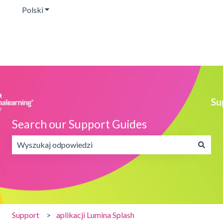
Polski
Pokaż podmenu do tłumaczenia
Search our Support Guides
Brak sugerowanych wyników, ponieważ pole wyszukiwania
Support
aplikacji Lumina Splash