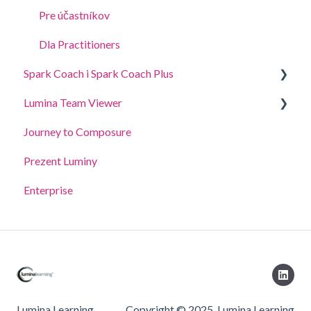
Pre účastníkov
Dla Practitioners
Spark Coach i Spark Coach Plus
Lumina Team Viewer
Przewodniki i prezentacje
Journey to Composure
Spark Coach
Utwórz, przeglądaj lub edytuj zespół
Prezent Luminy
Spark Coach Plus
Inne funkcje Lumina Team
Enterprise
Lumina Learning
Copyright © 2025, Lumina Learning