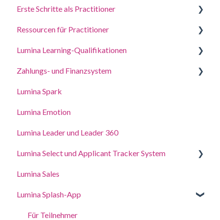
Erste Schritte als Practitioner
Beantworten Sie einen Fragebogen oder erledigen
Sie eine Aufgabe
Ressourcen für Practitioner
Ein Projekt erstellen, Teilnehmer einladen und auf
Melden Sie sich bei Ihrem Konto an
Porträts zugreifen
Lumina Learning-Qualifikationen
Leitfäden für Coaching und Workshops
Deine Porträts
Verwalten Sie Ihre Projekteinstellungen
Zahlungs- und Finanzsystem
Online-Lernportal (LLXP)
Kontoeinstellungen aktualisieren
Einstellungen für Ihr PraktikerProfil verwalten
Lumina Spark
Punkte kaufen und Transaktionen anzeigen
Zugriffsrechte delegieren
Lumina Emotion
Lumina Leader und Leader 360
Lumina Select und Applicant Tracker System
Lumina Sales
Applicant Tracker System
Lumina Splash-App
Lumina Select Explainer
Für Teilnehmer