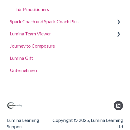
für Practitioners
Spark Coach und Spark Coach Plus
Lumina Team Viewer
Anleitungen und Demos
Journey to Composure
Spark Coach
Ein Team erstellen, anzeigen oder bearbeiten
Lumina Gift
Spark Coach Plus
Weitere Funktionen des Lumina-Team
Unternehmen
Lumina Learning
Copyright © 2025, Lumina Learning
Support
Ltd