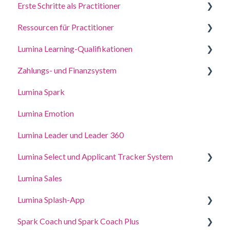
Erste Schritte als Practitioner
Beantworten Sie einen Fragebogen oder erledigen
Sie eine Aufgabe
Ressourcen für Practitioner
Ein Projekt erstellen, Teilnehmer einladen und auf
Melden Sie sich bei Ihrem Konto an
Porträts zugreifen
Lumina Learning-Qualifikationen
Leitfäden für Coaching und Workshops
Deine Porträts
Verwalten Sie Ihre Projekteinstellungen
Zahlungs- und Finanzsystem
Online-Lernportal (LLXP)
Kontoeinstellungen aktualisieren
Einstellungen für Ihr PraktikerProfil verwalten
Lumina Spark
Punkte kaufen und Transaktionen anzeigen
Zugriffsrechte delegieren
Lumina Emotion
Lumina Leader und Leader 360
Lumina Select und Applicant Tracker System
Lumina Sales
Applicant Tracker System
Lumina Splash-App
Lumina Select Explainer
Spark Coach und Spark Coach Plus
Für Teilnehmer