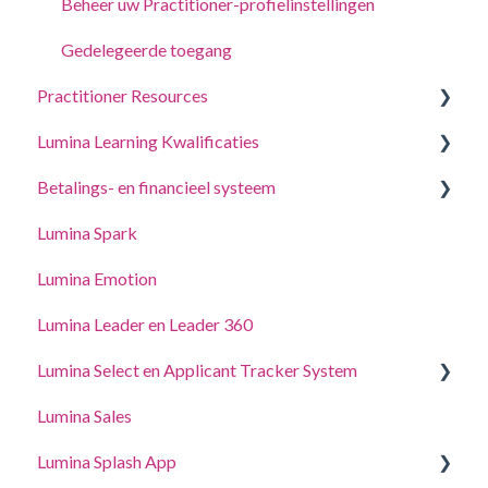
Accountinstellingen bijwerken
Beheer uw Practitioner-profielinstellingen
Gedelegeerde toegang
Practitioner Resources
Lumina Learning Kwalificaties
Coaching- en Workshopgidsen
Betalings- en financieel systeem
Online Leerportaal (LLXP)
Lumina Spark
Punten kopen en transacties bekijken
Lumina Emotion
Lumina Leader en Leader 360
Lumina Select en Applicant Tracker System
Lumina Sales
Applicant Tracker System
Lumina Splash App
Lumina Select Eliminater