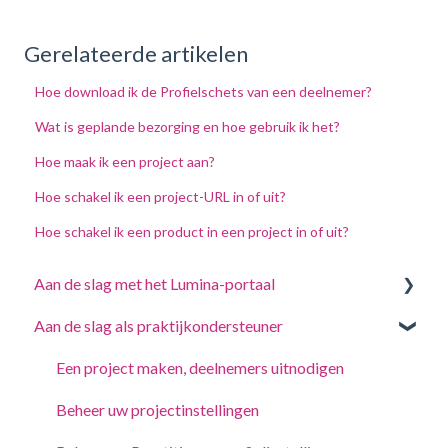
Gerelateerde artikelen
Hoe download ik de Profielschets van een deelnemer?
Wat is geplande bezorging en hoe gebruik ik het?
Hoe maak ik een project aan?
Hoe schakel ik een project-URL in of uit?
Hoe schakel ik een product in een project in of uit?
Aan de slag met het Lumina-portaal
Aan de slag als praktijkondersteuner
Beantwoord een vragenlijst of voltooi een taak
Log in op uw account
Een project maken, deelnemers uitnodigen
Uw Portretten
Beheer uw projectinstellingen