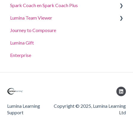
Spark Coach en Spark Coach Plus
Voor Deelnemers
Lumina Team Viewer
Voor Practitioners
Handleidingen en demo's
Journey to Composure
Spark Coach
Een team maken, bekijken of bewerken
Lumina Gift
Spark Coach Plus
Andere Lumina Team-functies
Enterprise
Lumina Learning
Copyright © 2025, Lumina Learning
Support
Ltd