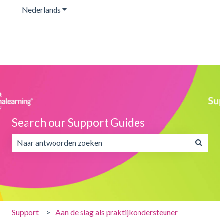
Nederlands
Submenu tonen voor vertalingen
Search our Support Guides
Er zijn geen suggesties want het zoekveld is leeg.
Support
Aan de slag als praktijkondersteuner