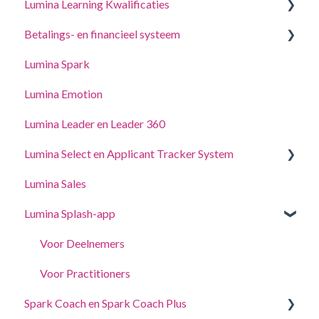
Lumina Learning Kwalificaties
Jouw Portretten
Coaching- en workshopgidsen
Beheer uw projectinstellingen
Betalings- en financieel systeem
Accountinstellingen wijzigen
Online Leerportaal (LLXP)
Beheer uw Practitioner-profielinstellingen
Lumina Spark
Punten kopen en transacties bekijken
Toegang delegeren
Lumina Emotion
Lumina Leader en Leader 360
Lumina Select en Applicant Tracker System
Lumina Sales
Applicant Tracker System
Lumina Splash-app
Lumina Select Uitleg
Voor Deelnemers
Voor Practitioners
Spark Coach en Spark Coach Plus