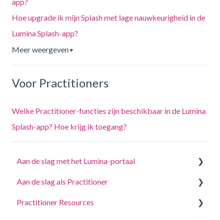
app?
Hoe upgrade ik mijn Splash met lage nauwkeurigheid in de
Lumina Splash-app?
Meer weergeven
▼
Voor Practitioners
Welke Practitioner-functies zijn beschikbaar in de Lumina
Splash-app? Hoe krijg ik toegang?
Aan de slag met het Lumina-portaal
Aan de slag als Practitioner
Beantwoord een vragenlijst of voltooi een taak
Practitioner Resources
Log in op uw account
Een project aanmaken, deelnemers uitnodigen en
toegang krijgen tot portretten.