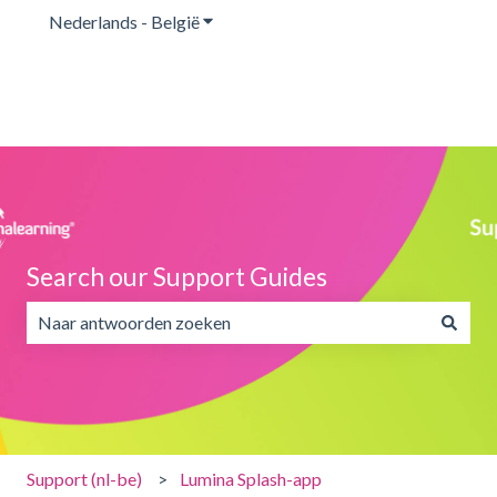
Nederlands - België
Submenu tonen voor vertalingen
Search our Support Guides
Er zijn geen suggesties want het zoekveld is leeg.
Support (nl-be)
Lumina Splash-app