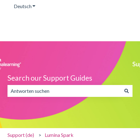
Deutsch
Untermenü für Übersetzungen anzeigen
Search our Support Guides
Es gibt keine Vorschläge, da das Suchfeld leer ist.
Support (de)
Lumina Spark