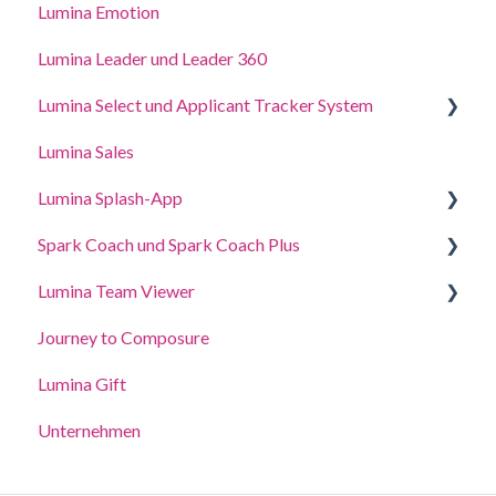
Lumina Emotion
Lumina Leader und Leader 360
Lumina Select und Applicant Tracker System
Lumina Sales
Applicant Tracker System
Lumina Splash-App
Lumina Select Explainer
Spark Coach und Spark Coach Plus
Für Teilnehmer
Lumina Team Viewer
für Practitioners
Anleitungen und Demos
Journey to Composure
Spark Coach
Ein Team erstellen, anzeigen oder bearbeiten
Lumina Gift
Spark Coach Plus
Weitere Funktionen des Lumina-Team
Unternehmen