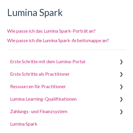
Lumina Spark
Wie passe ich das Lumina Spark-Porträt an?
Wie passe ich die Lumina Spark-Arbeitsmappe an?
Erste Schritte mit dem Lumina-Portal
Erste Schritte als Practitioner
Beantworten Sie einen Fragebogen oder erledigen
Sie eine Aufgabe
Ressourcen für Practitioner
Ein Projekt erstellen, Teilnehmer einladen und auf
Melden Sie sich bei Ihrem Konto an
Porträts zugreifen
Lumina Learning-Qualifikationen
Leitfäden für Coaching und Workshops
Deine Porträts
Verwalten Sie Ihre Projekteinstellungen
Zahlungs- und Finanzsystem
Online-Lernportal (LLXP)
Kontoeinstellungen aktualisieren
Einstellungen für Ihr PraktikerProfil verwalten
Lumina Spark
Punkte kaufen und Transaktionen anzeigen
Zugriffsrechte delegieren