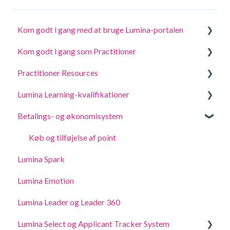
Kom godt i gang med at bruge Lumina-portalen
Kom godt i gang som Practitioner
Besvar et spørgeskema eller udfør en opgave
Practitioner Resources
Log ind på din konto
Opret et projekt, inviter deltagere og få adgang til
portrætter
Lumina Learning-kvalifikationer
Dine portrætter
Coaching- og workshopvejledninger
Administrer dine projektindstillinger
Betalings- og økonomisystem
Opdatere kontoindstillinger
Online læringsportal (LLXP)
Administrer indstillingerne for din Practitionerprofil
Køb og tilføjelse af point
Delegering af adgang
Lumina Spark
Lumina Emotion
Lumina Leader og Leader 360
Lumina Select og Applicant Tracker System