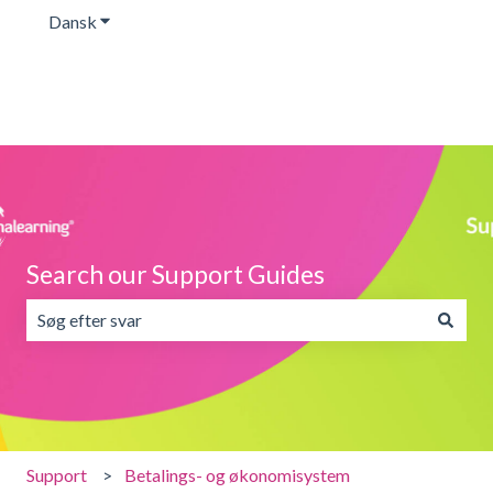
Dansk
Vis undermenu for oversættelser
Search our Support Guides
Der er ingen forslag, da søgefeltet er tomt.
Support
Betalings- og økonomisystem