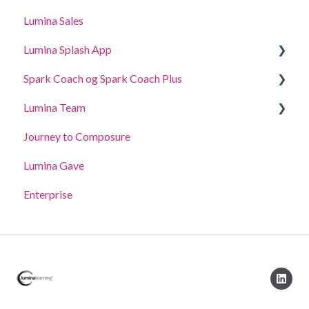
Lumina Sales
Applicant Tracker System
Lumina Splash App
Lumina Select Explainer
Spark Coach og Spark Coach Plus
For deltagere
Lumina Team
For Practitioners
Guides and Demos
Journey to Composure
Spark Coach
Opret, se eller rediger et team
Lumina Gave
Spark Coach Plus
Andre Lumina Team funktioner
Enterprise