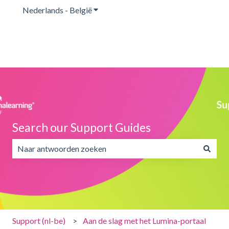
Nederlands - België
Submenu tonen voor vertalingen
Search our Support Guides
Er zijn geen suggesties want het zoekveld is leeg.
Support (nl-be)
Aan de slag met het Lumina-portaal