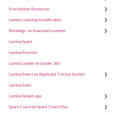
Practitioner Resources
Een project aanmaken, deelnemers uitnodigen en
toegang krijgen tot portretten.
Lumina Learning Kwalificaties
Coaching- en workshopgidsen
Beheer uw projectinstellingen
Betalings- en financieel systeem
Online Leerportaal (LLXP)
Beheer uw Practitioner-profielinstellingen
Lumina Spark
Punten kopen en transacties bekijken
Toegang delegeren
Lumina Emotion
Lumina Leader en Leader 360
Lumina Select en Applicant Tracker System
Lumina Sales
Applicant Tracker System
Lumina Splash-app
Lumina Select Uitleg
Spark Coach en Spark Coach Plus
Voor Deelnemers