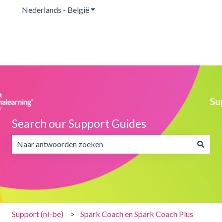
Nederlands - België
Submenu tonen voor vertalingen
Search our Support Guides
Er zijn geen suggesties want het zoekveld is leeg.
Support (nl-be)
Spark Coach en Spark Coach Plus