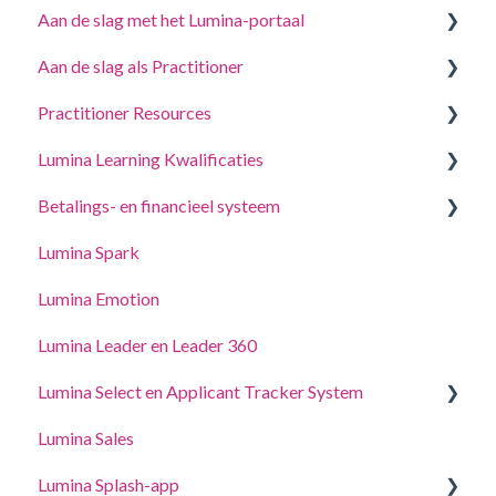
Aan de slag met het Lumina-portaal
Aan de slag als Practitioner
Beantwoord een vragenlijst of voltooi een taak
Practitioner Resources
Log in op uw account
Een project aanmaken, deelnemers uitnodigen en
toegang krijgen tot portretten.
Lumina Learning Kwalificaties
Jouw Portretten
Coaching- en workshopgidsen
Beheer uw projectinstellingen
Betalings- en financieel systeem
Accountinstellingen wijzigen
Online Leerportaal (LLXP)
Beheer uw Practitioner-profielinstellingen
Lumina Spark
Punten kopen en transacties bekijken
Toegang delegeren
Lumina Emotion
Lumina Leader en Leader 360
Lumina Select en Applicant Tracker System
Lumina Sales
Applicant Tracker System
Lumina Splash-app
Lumina Select Uitleg