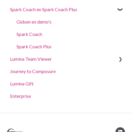
Spark Coach en Spark Coach Plus
Voor Deelnemers
Voor Practitioners
Gidsen en demo's
Spark Coach
Spark Coach Plus
Lumina Team Viewer
Journey to Composure
Een team aanmaken, bekijken of bewerken.
Lumina Gift
Andere functies van Lumina Team
Enterprise