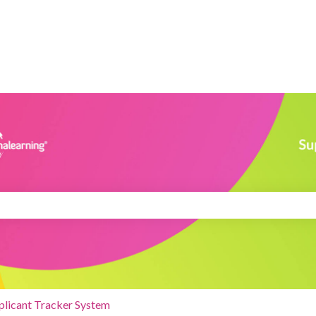
eld is leeg.
plicant Tracker System