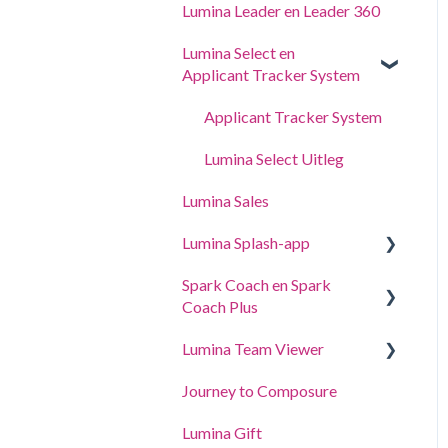
Lumina Leader en Leader 360
Lumina Select en
Applicant Tracker System
Applicant Tracker System
Lumina Select Uitleg
Lumina Sales
Lumina Splash-app
Spark Coach en Spark
Voor Deelnemers
Coach Plus
Voor Practitioners
Lumina Team Viewer
Gidsen en demo's
Journey to Composure
Spark Coach
Een team aanmaken,
bekijken of bewerken.
Lumina Gift
Spark Coach Plus