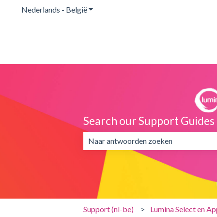
Nederlands - België
Submenu tonen voor vertalingen
Search our Support Guides
Er zijn geen suggesties want het zoekv
Support (nl-be)
Lumina Select en Ap