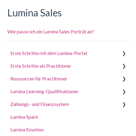
Lumina Sales
Wie passe ich ein Lumina Sales Porträt an?
Erste Schritte mit dem Lumina-Portal
Erste Schritte als Practitioner
Beantworten Sie einen Fragebogen oder erledigen
Sie eine Aufgabe
Ressourcen für Practitioner
Ein Projekt erstellen, Teilnehmer einladen und auf
Melden Sie sich bei Ihrem Konto an
Porträts zugreifen
Lumina Learning-Qualifikationen
Leitfäden für Coaching und Workshops
Deine Porträts
Verwalten Sie Ihre Projekteinstellungen
Zahlungs- und Finanzsystem
Online-Lernportal (LLXP)
Kontoeinstellungen aktualisieren
Einstellungen für Ihr PraktikerProfil verwalten
Lumina Spark
Punkte kaufen und Transaktionen anzeigen
Zugriffsrechte delegieren
Lumina Emotion