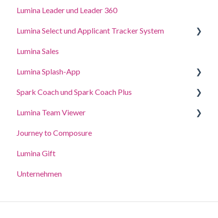
Lumina Leader und Leader 360
Lumina Select und Applicant Tracker System
Lumina Sales
Applicant Tracker System
Lumina Splash-App
Lumina Select Explainer
Spark Coach und Spark Coach Plus
Für Teilnehmer
Lumina Team Viewer
für Practitioners
Anleitungen und Demos
Journey to Composure
Spark Coach
Ein Team erstellen, anzeigen oder bearbeiten
Lumina Gift
Spark Coach Plus
Weitere Funktionen des Lumina-Team
Unternehmen