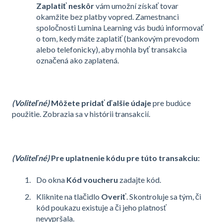
Zaplatiť neskôr
vám umožní získať tovar
okamžite bez platby vopred. Zamestnanci
spoločnosti Lumina Learning vás budú informovať
o tom, kedy máte zaplatiť (bankovým prevodom
alebo telefonicky), aby mohla byť transakcia
označená ako zaplatená.
(Voliteľné)
Môžete pridať
ďalšie údaje
pre budúce
použitie. Zobrazia sa v histórii transakcií.
(Voliteľné)
Pre uplatnenie kódu pre túto transakciu:
Do okna
Kód voucheru
zadajte kód.
Kliknite na tlačidlo
Overiť
. Skontroluje sa tým, či
kód poukazu existuje a či jeho platnosť
nevypršala.