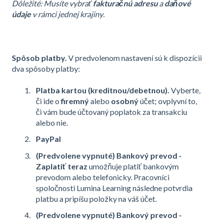
Dôležité: Musíte vybrať
fakturačnú adresu
a
daňové
údaje
v rámci jednej krajiny
.
Spôsob platby.
V predvolenom nastavení sú k dispozícii
dva spôsoby platby:
Platba kartou (kreditnou/debetnou).
Vyberte,
či ide o
firemný
alebo
osobný
účet; ovplyvní to,
či vám bude účtovaný poplatok za transakciu
alebo nie.
PayPal
(Predvolene vypnuté) Bankový prevod -
Zaplatiť teraz
umožňuje platiť bankovým
prevodom alebo telefonicky. Pracovníci
spoločnosti Lumina Learning následne potvrdia
platbu a pripíšu položky na váš účet.
(Predvolene vypnuté) Bankový prevod -