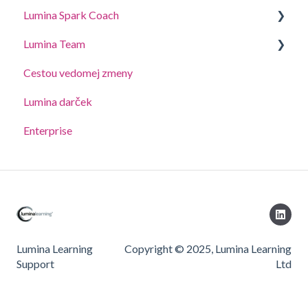
Lumina Spark Coach
Pre účastníkov
Lumina Team
Pre konzultantov
Guides and Demos
Cestou vedomej zmeny
Spark Coach
Vytvorte, zobrazte alebo upravte tím
Lumina darček
Spark Coach Plus
Ďalšie funkcie Lumina Team
Enterprise
Lumina Learning
Copyright © 2025, Lumina Learning
Support
Ltd