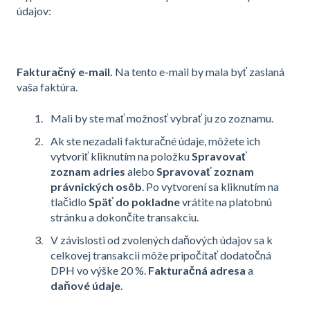
údajov:
Fakturačný e-mail.
Na tento e-mail by mala byť zaslaná
vaša faktúra.
Mali by ste mať možnosť vybrať ju zo zoznamu.
Ak ste nezadali fakturačné údaje, môžete ich
vytvoriť kliknutím na položku
Spravovať
zoznam adries
alebo
Spravovať zoznam
právnických osôb
. Po vytvorení sa kliknutím na
tlačidlo
Späť do pokladne
vrátite na platobnú
stránku a dokončíte transakciu.
V závislosti od zvolených daňových údajov sa k
celkovej transakcii môže pripočítať dodatočná
DPH vo výške 20 %.
Fakturačná adresa
a
daňové údaje
.