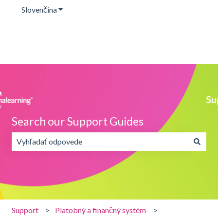
Slovenčina
Zobraziť podponuku pre preklady
Search our Support Guides
Neexistujú žiadne návrhy, pretože je pole vyhľadávania 
Support
Platobný a finančný systém