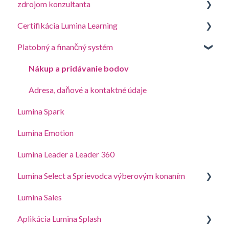
zdrojom konzultanta
Prihláste sa do svojho účtu
Vytvorte projekt, pozvite účastníkov a získajte
prístup k portrétom
Certifikácia Lumina Learning
Vaše portréty
Príručky pre koučing a workshopy
Spravujte nastavenia projektu
Platobný a finančný systém
Aktualizujte nastavenia účtu
Portál online vzdelávania (LLXP)
Spravujte nastavenia svojho profilu konzultanta
Vaše služby Lumina
Nákup a pridávanie bodov
(Slovak)
Adresa, daňové a kontaktné údaje
Lumina Spark
Lumina Emotion
Lumina Leader a Leader 360
Lumina Select a Sprievodca výberovým konaním
Lumina Sales
Sprievodca výberovým konaním
Aplikácia Lumina Splash
Vysvetlenie sprievodcu Lumina Select