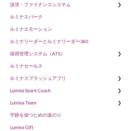
決済・ファイナンスシステム
オンライン学習ポータル（LLXP）
プラクティショナープロフィールの設定を管理す
ルミナスパーク
ポイントの購入・追加
る
ルミナエモーション
住所、税金、連絡先
アクセス委譲
ルミナリーダーとルミナリーダー360
採用管理システム（ATS）
ルミナセールス
採用管理システム （ATS）
ルミナスプラッシュアプリ
ルミナセレクトエクスプレイナーの説明
Lumina Spark Coach
参加者の方向け
Lumina Team
プラクティショナー様向け
ガイドとデモ
平静を保つための道のり
スパークコーチ
チームを作成、表示、または編集する
Lumina Gift
スパークコーチPlus
ルミナチームのその他の特徴