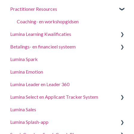
Practitioner Resources
Log in op uw account
Een project aanmaken, deelnemers uitnodigen en
toegang krijgen tot portretten.
Jouw Portretten
Coaching- en workshopgidsen
Beheer uw projectinstellingen
Lumina Learning Kwalificaties
Accountinstellingen wijzigen
Beheer uw Practitioner-profielinstellingen
Betalings- en financieel systeem
Online Leerportaal (LLXP)
Toegang delegeren
Lumina Spark
Punten kopen en transacties bekijken
Lumina Emotion
Lumina Leader en Leader 360
Lumina Select en Applicant Tracker System
Lumina Sales
Applicant Tracker System
Lumina Splash-app
Lumina Select Uitleg