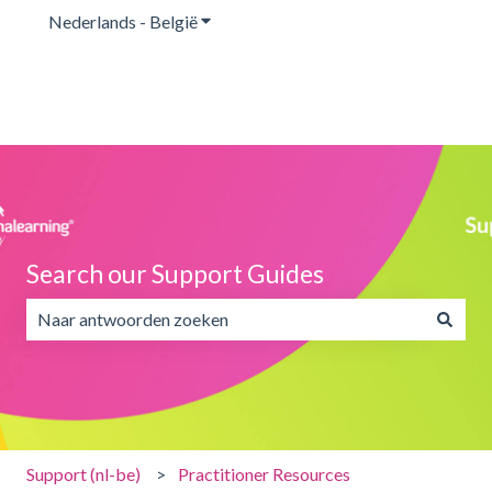
Nederlands - België
Submenu tonen voor vertalingen
Search our Support Guides
Er zijn geen suggesties want het zoekveld is leeg.
Support (nl-be)
Practitioner Resources