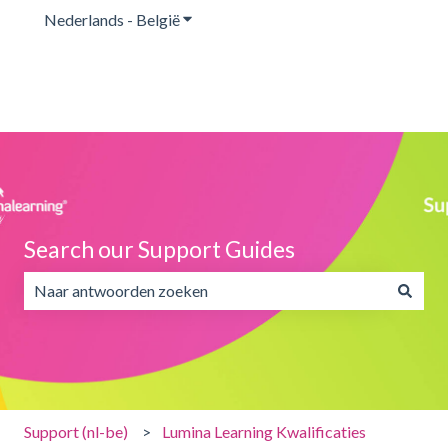
Nederlands - België
Submenu tonen voor vertalingen
Search our Support Guides
Er zijn geen suggesties want het zoekveld is leeg.
Support (nl-be)
Lumina Learning Kwalificaties