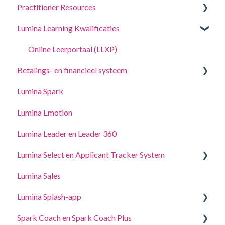
Practitioner Resources
Log in op uw account
Een project aanmaken, deelnemers uitnodigen en
toegang krijgen tot portretten.
Lumina Learning Kwalificaties
Jouw Portretten
Coaching- en workshopgidsen
Beheer uw projectinstellingen
Accountinstellingen wijzigen
Online Leerportaal (LLXP)
Beheer uw Practitioner-profielinstellingen
Betalings- en financieel systeem
Toegang delegeren
Lumina Spark
Punten kopen en transacties bekijken
Lumina Emotion
Lumina Leader en Leader 360
Lumina Select en Applicant Tracker System
Lumina Sales
Applicant Tracker System
Lumina Splash-app
Lumina Select Uitleg
Spark Coach en Spark Coach Plus
Voor Deelnemers