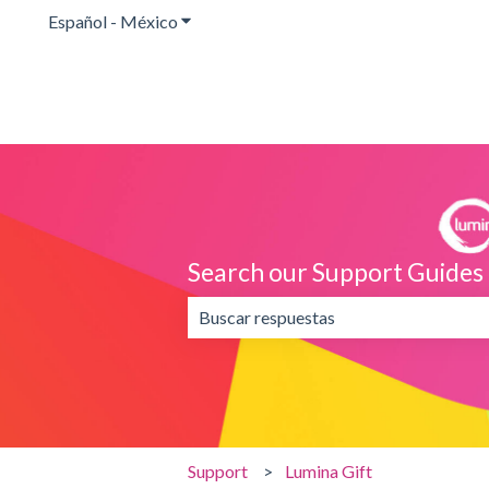
Español - México
Traducciones de Mostrar submenú para
Search our Support Guides
No hay sugerencias porque el campo 
Support
Lumina Gift