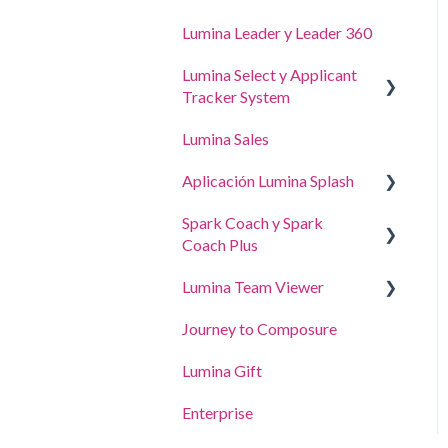
Lumina Leader y Leader 360
Lumina Select y Applicant
Tracker System
Lumina Sales
Applicant Tracker System
Aplicación Lumina Splash
Explicador de Lumina Select
Spark Coach y Spark
Para los participantes
Coach Plus
Para profesional
Lumina Team Viewer
Guías y demos
Journey to Composure
Spark Coach
Crear, ver o editar un equipo
Lumina Gift
Spark Coach Plus
Otras características del
equipo Lumina
Enterprise