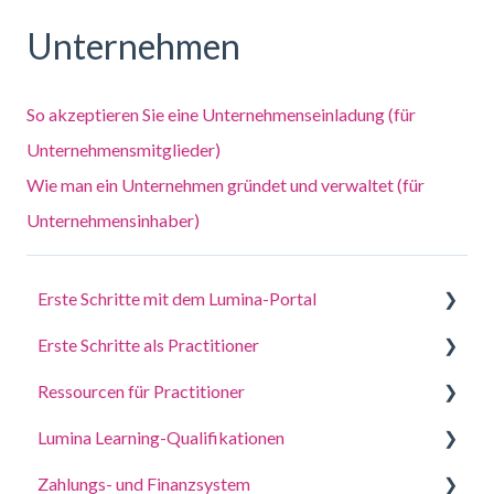
Unternehmen
So akzeptieren Sie eine Unternehmenseinladung (für
Unternehmensmitglieder)
Wie man ein Unternehmen gründet und verwaltet (für
Unternehmensinhaber)
Erste Schritte mit dem Lumina-Portal
Erste Schritte als Practitioner
Beantworten Sie einen Fragebogen oder erledigen
Sie eine Aufgabe
Ressourcen für Practitioner
Ein Projekt erstellen, Teilnehmer einladen und auf
Melden Sie sich bei Ihrem Konto an
Porträts zugreifen
Lumina Learning-Qualifikationen
Leitfäden für Coaching und Workshops
Deine Porträts
Verwalten Sie Ihre Projekteinstellungen
Zahlungs- und Finanzsystem
Online-Lernportal (LLXP)