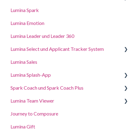
Kontoeinstellungen aktualisieren
Einstellungen für Ihr PraktikerProfil verwalten
Lumina Spark
Punkte kaufen und Transaktionen anzeigen
Zugriffsrechte delegieren
Lumina Emotion
Lumina Leader und Leader 360
Lumina Select und Applicant Tracker System
Lumina Sales
Applicant Tracker System
Lumina Splash-App
Lumina Select Explainer
Spark Coach und Spark Coach Plus
Für Teilnehmer
Lumina Team Viewer
für Practitioners
Anleitungen und Demos
Journey to Composure
Spark Coach
Ein Team erstellen, anzeigen oder bearbeiten
Lumina Gift
Spark Coach Plus
Weitere Funktionen des Lumina-Team