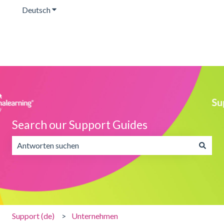
Deutsch
Untermenü für Übersetzungen anzeigen
Search our Support Guides
Es gibt keine Vorschläge, da das Suchfeld leer ist.
Support (de)
Unternehmen