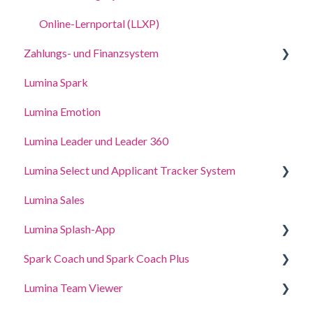
Deine Porträts
Verwalten Sie Ihre Projekteinstellungen
Online-Lernportal (LLXP)
Kontoeinstellungen aktualisieren
Einstellungen für Ihr PraktikerProfil verwalten
Zahlungs- und Finanzsystem
Zugriffsrechte delegieren
Lumina Spark
Punkte kaufen und Transaktionen anzeigen
Lumina Emotion
Lumina Leader und Leader 360
Lumina Select und Applicant Tracker System
Lumina Sales
Applicant Tracker System
Lumina Splash-App
Lumina Select Explainer
Spark Coach und Spark Coach Plus
Für Teilnehmer
Lumina Team Viewer
für Practitioners
Anleitungen und Demos