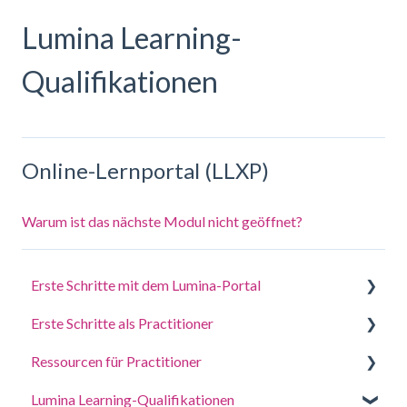
Lumina Learning-
Qualifikationen
Online-Lernportal (LLXP)
Warum ist das nächste Modul nicht geöffnet?
Erste Schritte mit dem Lumina-Portal
Erste Schritte als Practitioner
Beantworten Sie einen Fragebogen oder erledigen
Sie eine Aufgabe
Ressourcen für Practitioner
Ein Projekt erstellen, Teilnehmer einladen und auf
Melden Sie sich bei Ihrem Konto an
Porträts zugreifen
Lumina Learning-Qualifikationen
Leitfäden für Coaching und Workshops